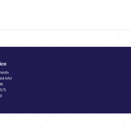
ice
rands
med AAU
dk
2575
70