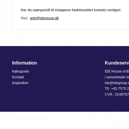
Har du spørgsmål til shoppens funktionalitet kontakt venligst:
Mail:
web@idegroup.dk
Information
Kundeserv
Købsguide
IDÉ House of B
Kontakt
i samarbejde 
Inspiration
ide@idegroup.
Tlf.:
+45 7575 
CVR.: 314878