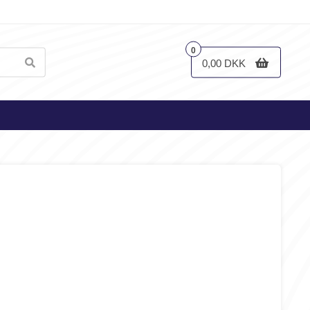
0
0,00 DKK